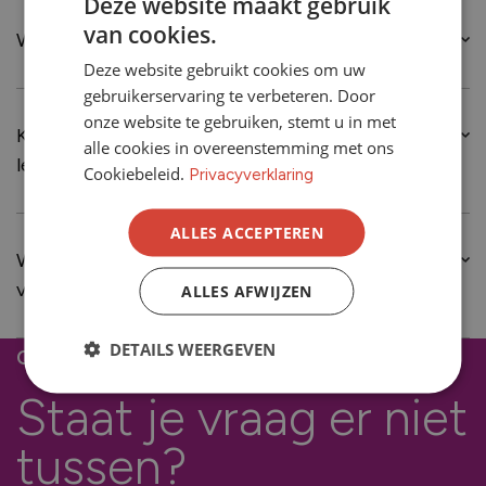
Deze website maakt gebruik
van cookies.
Wat is de Energiebespaarlening?
Deze website gebruikt cookies om uw
gebruikerservaring te verbeteren. Door
onze website te gebruiken, stemt u in met
Kan ik advies op maat krijgen over subsidies en
alle cookies in overeenstemming met ons
leningen?
Cookiebeleid.
Privacyverklaring
ALLES ACCEPTEREN
Wat zijn de voordelen van kunststof kozijnen
van Maas-Jacobs?
ALLES AFWIJZEN
DETAILS WEERGEVEN
contact
Staat je vraag er niet
tussen?