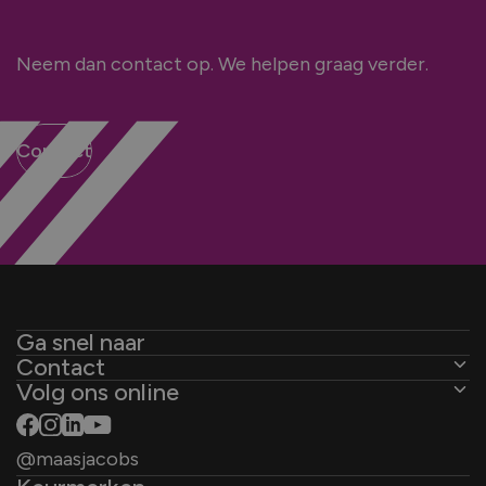
Neem dan contact op. We helpen graag verder.
Contact
Ga snel naar
Contact
Kozijnen
Volg ons online
De Ambachten 31
Deuren
4881 XZ Zundert
Schuifpuien
@maasjacobs