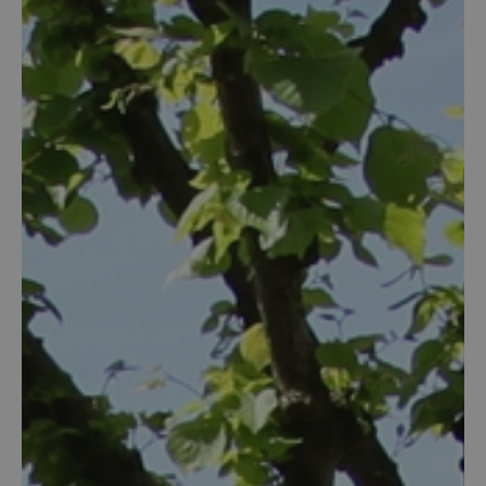
kozijnen nodig?
Renovatie (Je vervangt de kozijnen van een
bestaand huis)
Nieuwbouw (Je bouwt een nieuw huis en hebt
kozijnen nodig)
Welk type service zoek je voor jouw
kozijnen?
Inclusief montage
Alleen leveren