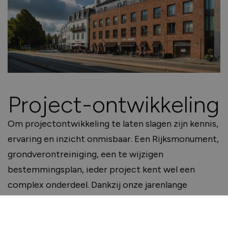
Project-ontwikkeling
Om projectontwikkeling te laten slagen zijn kennis,
ervaring en inzicht onmisbaar. Een Rijksmonument,
grondverontreiniging, een te wijzigen
bestemmingsplan, ieder project kent wel een
complex onderdeel. Dankzij onze jarenlange
ervaring doorzien we deze uitdagingen snel en
spelen we er vakkundig en succesvol op in.