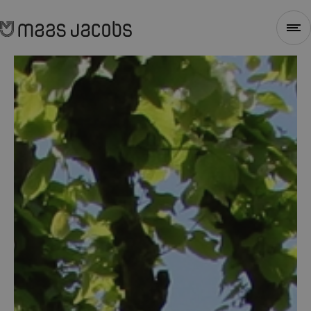
Sluiten
1
2
3
4
Stap 1 - Selecteer type
Voor welk soort project heb je nieuwe