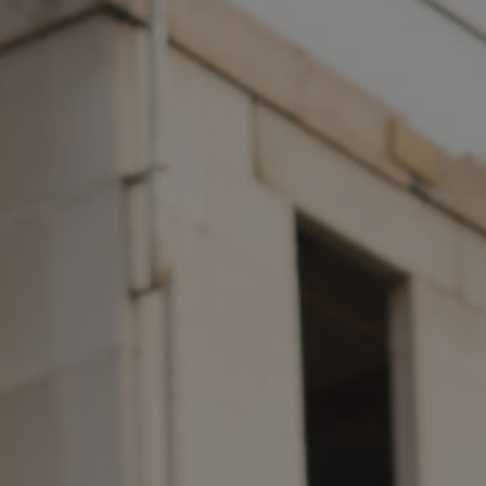
e kozijnen
We denken gr
an een bestaand
Telefoon
en hebt kozijnen
076 - 59 75 2
kozijnen?