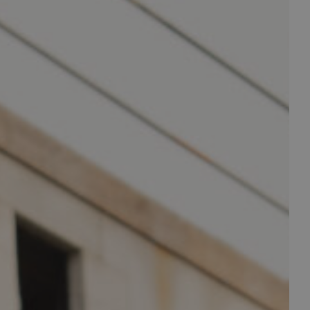
aag met u mee.
E-mail
00
info@maasjacobs.nl