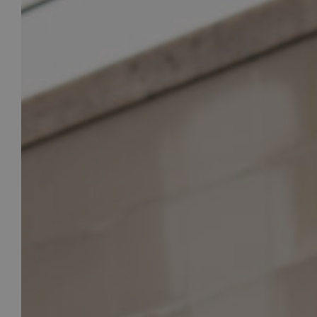
Voor welk soort project heb je nieuw
nodig?
Renovatie (Je vervangt de kozijnen v
huis)
Nieuwbouw (Je bouwt een nieuw huis 
nodig)
Welk type service zoek je voor jouw 
Inclusief montage
Alleen leveren