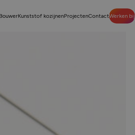
Bouwer
Kunststof kozijnen
Projecten
Contact
Werken bij
Sluiten
VENS
p nodig?