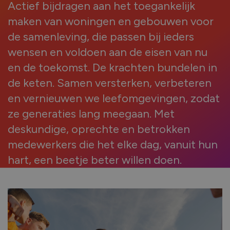
Actief bijdragen aan het toegankelijk
maken van woningen en gebouwen voor
de samenleving, die passen bij ieders
wensen en voldoen aan de eisen van nu
en de toekomst. De krachten bundelen in
de keten. Samen versterken, verbeteren
en vernieuwen we leefomgevingen, zodat
ze generaties lang meegaan. Met
deskundige, oprechte en betrokken
medewerkers die het elke dag, vanuit hun
hart, een beetje beter willen doen.