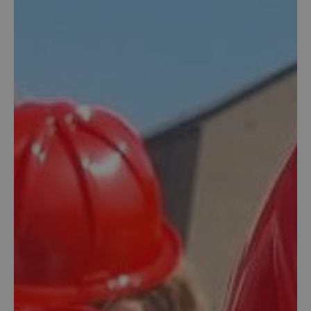
kozijnen nodig?
Renovatie (Je vervangt de kozijnen van een
bestaand huis)
Nieuwbouw (Je bouwt een nieuw huis en hebt
kozijnen nodig)
Welk type service zoek je voor jouw
kozijnen?
Inclusief montage
Alleen leveren