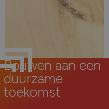
Bouwen
aan
een
duurzame
toekomst