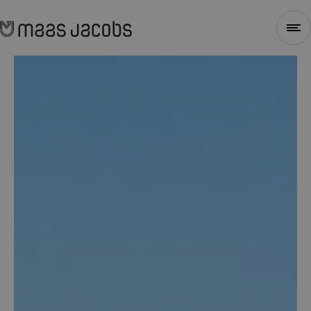
Sluiten
1
2
3
4
Stap 1 - Selecteer type
Voor welk soort project heb je nieuwe