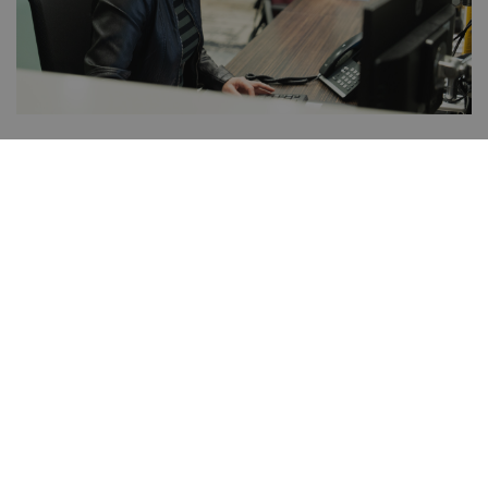
Beter voor
onze mensen
Een positieve bedrijfscultuur waarin veiligheid,
inclusiviteit, respect én opleiding voorop staan.
Een cultuur waar gezondheid van onze mensen,
maar ook die van onze onderaannemers, gebruikers
en derden, alle aandacht krijgt en nauwlettend
wordt gevolgd. We investeren in de ontwikkeling
van onze mensen en de regio waarin we wonen en