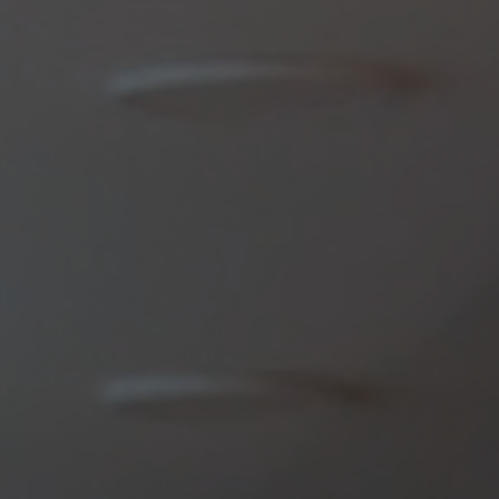
e kozijnen
We denken gr
an een bestaand
Telefoon
en hebt kozijnen
076 - 59 75 2
kozijnen?