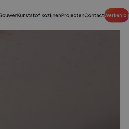
Bouwer
Kunststof kozijnen
Projecten
Contact
Werken bij
Sluiten
VENS
p nodig?