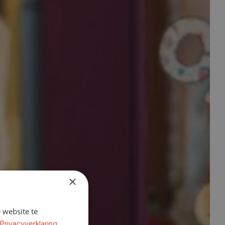
×
 website te
Privacyverklaring