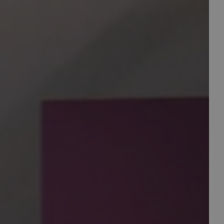
aag met u mee.
E-mail
00
info@maasjacobs.nl