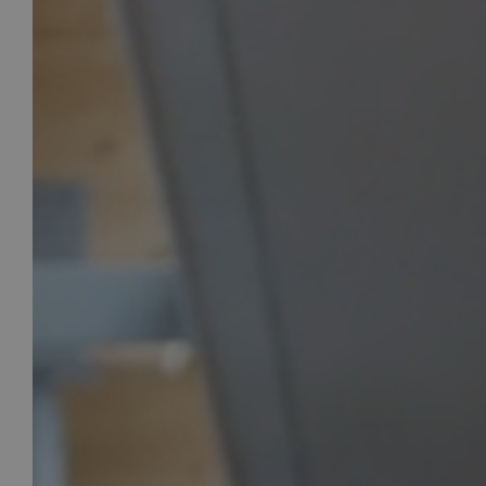
Voor welk soort project heb je nieuw
nodig?
Renovatie (Je vervangt de kozijnen v
huis)
Nieuwbouw (Je bouwt een nieuw huis 
nodig)
Welk type service zoek je voor jouw 
Inclusief montage
Alleen leveren