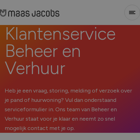
Klantenservice
Sluiten
Beheer
en
1
2
3
4
Verhuur
Heb je een vraag, storing, melding of verzoek over
je pand of huurwoning? Vul dan onderstaand
serviceformulier in. Ons team van Beheer en
Stap 1 - Selecteer type
Verhuur staat voor je klaar en neemt zo snel
mogelijk contact met je op.
Voor welk soort project heb je nieuwe