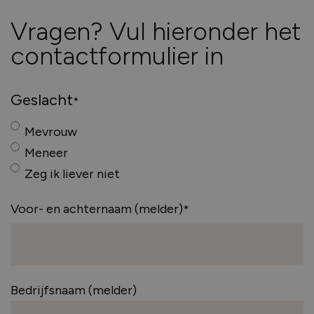
kozijnen nodig?
Vragen? Vul hieronder het
Renovatie (Je vervangt de kozijnen van een
contactformulier in
bestaand huis)
Nieuwbouw (Je bouwt een nieuw huis en hebt
Geslacht
kozijnen nodig)
Mevrouw
Meneer
Welk type service zoek je voor jouw
Zeg ik liever niet
kozijnen?
Voor- en achternaam (melder)
Inclusief montage
Alleen leveren
Bedrijfsnaam (melder)