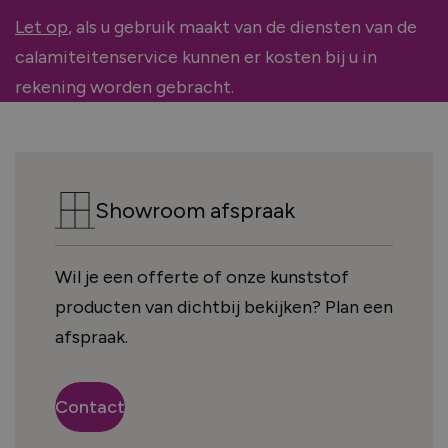
Voor welk soort project heb je nieuwe
Let op
, als u gebruik maakt van de diensten van de
kozijnen nodig?
calamiteitenservice kunnen er kosten bij u in
Renovatie (Je vervangt de kozijnen van een
rekening worden gebracht.
bestaand huis)
Nieuwbouw (Je bouwt een nieuw huis en hebt
kozijnen nodig)
Showroom afspraak
Welk type service zoek je voor jouw
Wil je een offerte of onze kunststof
kozijnen?
producten van dichtbij bekijken? Plan een
afspraak.
Inclusief montage
Alleen leveren
Contact