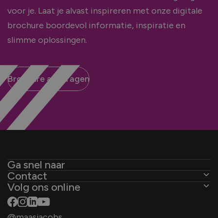
voor je. Laat je alvast inspireren met onze digitale
brochure boordevol informatie, inspiratie en
slimme oplossingen.
Brochure aanvragen
Ga snel naar
Contact
Kozijnen
Volg ons online
De Ambachten 31
Deuren
4881 XZ Zundert
Schuifpuien
@maasjacobs