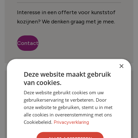
Interesse in een offerte voor kunststof
kozijnen? We denken graag met je mee.
Contact
×
Deze website maakt gebruik
van cookies.
Webshop contact
Deze website gebruikt cookies om uw
gebruikerservaring te verbeteren. Door
onze website te gebruiken, stemt u in met
Heb je een vraag over een product in
alle cookies in overeenstemming met ons
onze shop? We horen het graag.
Cookiebeleid.
Privacyverklaring