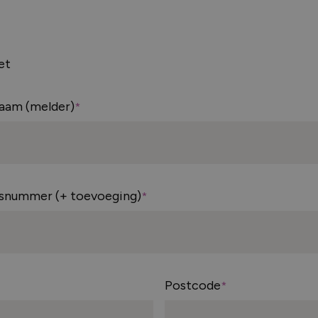
e kozijnen
We denken gr
an een bestaand
et
Telefoon
en hebt kozijnen
aam (melder)
076 - 59 75 2
kozijnen?
isnummer (+ toevoeging)
Postcode