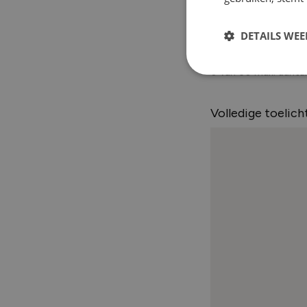
DETAILS WE
0 van 50 max. aantal
Volledige toelic