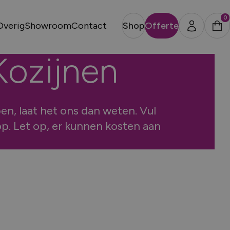
0
Overig
Showroom
Contact
Shop
Offerte
Kozijnen
Sluiten
VENS
en, laat het ons dan weten. Vul
p. Let op, er kunnen kosten aan
p nodig?