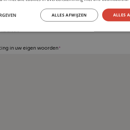
ERGEVEN
ALLES AFWIJZEN
ALLES 
 karakters
hting in uw eigen woorden