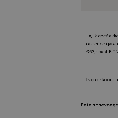
Instemming
Ja, ik geef ak
onder de garant
€63,- excl. B.T
Instemming
Ik ga akkoord 
Foto's toevoege