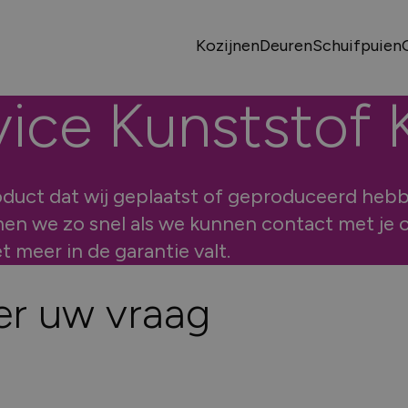
met onze vaste
it, korte lijnen
matie tot
egio.
 om woningen,
)partners gaan we
Kozijnen
Deuren
Schuifpuien
eve bouwmethoden
or jouw huis of
itdaging aan.
vice
Kunststof
gemaakt in eigen
SELECTEER TYPE
2
KLEUREN
3
HUIDIGE SITUATIE
4
GEGE
 we doen
oduct dat wij geplaatst of geproduceerd hebb
zame oplossingen
lijk
ectontwikkeling
 regio
en we zo snel als we kunnen contact met je o
er en verhuur
iliteitsbouw
 partners
 meer in de garantie valt.
uwservice
ier uw vraag
Hul