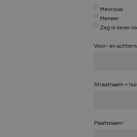
Voor welk soort project heb je nieuw
Mevrouw
nodig?
Meneer
Renovatie (Je vervangt de kozijnen v
Zeg ik liever ni
huis)
Nieuwbouw (Je bouwt een nieuw huis 
Voor- en achtern
nodig)
Welk type service zoek je voor jouw 
Straatnaam + hu
Inclusief montage
Alleen leveren
Plaatsnaam