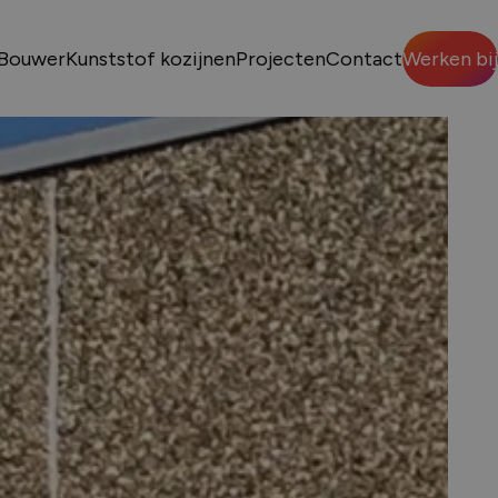
Bouwer
Kunststof kozijnen
Projecten
Contact
Werken bij
Sluiten
VENS
p nodig?