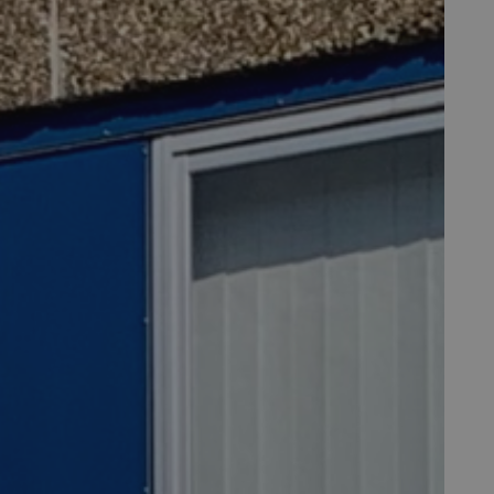
aag met u mee.
E-mail
00
info@maasjacobs.nl