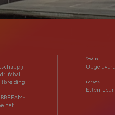
Status
tschappij
Opgelever
rijfshal
itbreiding
Locatie
Etten-Leur
de BREEAM-
ee het