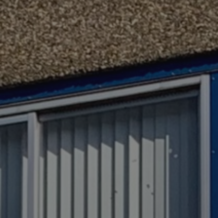
e kozijnen
We denken gr
an een bestaand
Telefoon
en hebt kozijnen
076 - 59 75 2
kozijnen?