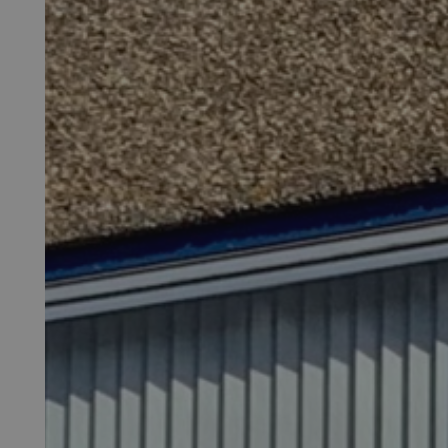
Voor welk soort project heb je nieuw
nodig?
Renovatie (Je vervangt de kozijnen v
huis)
Nieuwbouw (Je bouwt een nieuw huis 
nodig)
Welk type service zoek je voor jouw 
Inclusief montage
Alleen leveren