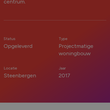
centrum.
kozijnen nodig?
Renovatie (Je vervangt de kozijnen van een
bestaand huis)
Nieuwbouw (Je bouwt een nieuw huis en hebt
kozijnen nodig)
Status
Type
Opgeleverd
Projectmatige
woningbouw
Welk type service zoek je voor jouw
kozijnen?
Locatie
Jaar
Steenbergen
2017
Inclusief montage
Alleen leveren