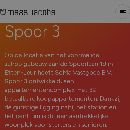
Spoor
3
Sluiten
1
2
3
4
Op de locatie van het voormalige
schoolgebouw aan de Spoorlaan 19 in
Etten-Leur heeft SoMa Vastgoed B.V.
Spoor 3 ontwikkeld, een
appartementencomplex met 32
betaalbare koopappartementen. Dankzij
Stap 1 - Selecteer type
de gunstige ligging nabij het station en
het centrum is dit een aantrekkelijke
woonplek voor starters en senioren.
Voor welk soort project heb je nieuwe