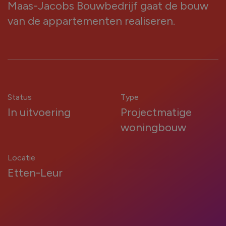
Maas-Jacobs Bouwbedrijf gaat de bouw
kozijnen nodig?
van de appartementen realiseren.
Renovatie (Je vervangt de kozijnen van een
bestaand huis)
Nieuwbouw (Je bouwt een nieuw huis en hebt
kozijnen nodig)
Status
Type
In uitvoering
Projectmatige
Welk type service zoek je voor jouw
woningbouw
kozijnen?
Inclusief montage
Locatie
Etten-Leur
Alleen leveren