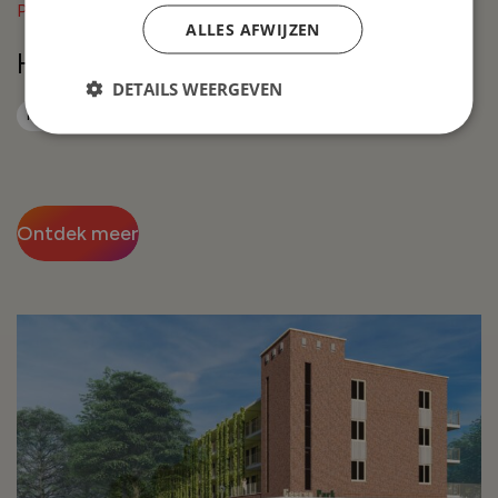
Project in Breda
ALLES AFWIJZEN
Heiveldhoef – fase 1
DETAILS WEERGEVEN
In verkoop
Ontdek meer