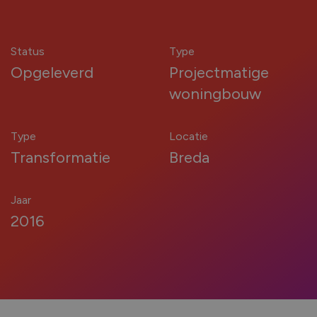
kozijnen nodig?
Renovatie (Je vervangt de kozijnen van een
Status
Type
bestaand huis)
Opgeleverd
Projectmatige
Nieuwbouw (Je bouwt een nieuw huis en hebt
woningbouw
kozijnen nodig)
Type
Locatie
Transformatie
Breda
Welk type service zoek je voor jouw
kozijnen?
Jaar
2016
Inclusief montage
Alleen leveren