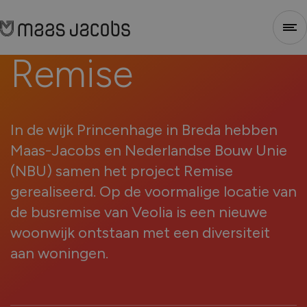
Remise
Sluiten
1
2
3
4
In de wijk Princenhage in Breda hebben
Maas-Jacobs en Nederlandse Bouw Unie
(NBU) samen het project Remise
gerealiseerd. Op de voormalige locatie van
de busremise van Veolia is een nieuwe
woonwijk ontstaan met een diversiteit
Stap 1 - Selecteer type
aan woningen.
Voor welk soort project heb je nieuwe