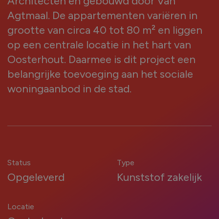
Architecten en gebouwd door Van
kozijnen nodig?
Agtmaal. De appartementen variëren in
grootte van circa 40 tot 80 m² en liggen
Renovatie (Je vervangt de kozijnen van een
op een centrale locatie in het hart van
bestaand huis)
Oosterhout. Daarmee is dit project een
Nieuwbouw (Je bouwt een nieuw huis en hebt
belangrijke toevoeging aan het sociale
kozijnen nodig)
woningaanbod in de stad.
Welk type service zoek je voor jouw
kozijnen?
Inclusief montage
Status
Type
Alleen leveren
Opgeleverd
Kunststof zakelijk
Locatie