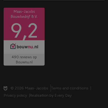
Bouwer
+31 (0)76 59 75 200
Kunststof kozijnen
info@maasjacobs.nl
Projecten
Werken bij
Nieuws en verhalen
Contact
© 2026 Maas-Jacobs
Terms and conditions
Privacy policy
Realisation by Every Day