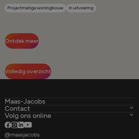
Projectmatige woningbouw
In uitvoering
Ontdek meer
Volledig overzicht
Maas-Jacobs
Contact
Over ons
Volg ons online
De Ambachten 31
Wat we doen
4881 XZ Zundert
Ontwikkelaar
@maasjacobs