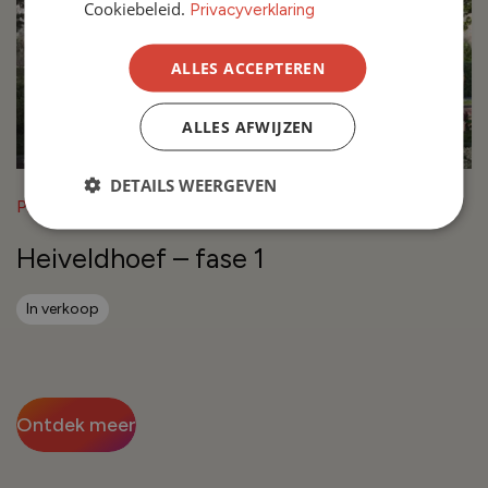
Cookiebeleid.
Privacyverklaring
ALLES ACCEPTEREN
ALLES AFWIJZEN
DETAILS WEERGEVEN
Project in Breda
Heiveldhoef – fase 1
In verkoop
Ontdek meer