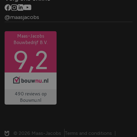
Wat we doen
4881 XZ Zundert
Ontwikkelaar
@maasjacobs
Bouwer
+31 (0)76 59 75 200
Kunststof kozijnen
info@maasjacobs.nl
Projecten
Werken bij
Nieuws en verhalen
Contact
© 2026 Maas-Jacobs
Terms and conditions