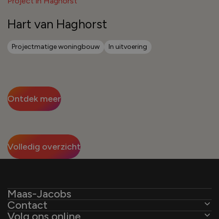
Project in Haghorst
Hart van Haghorst
Projectmatige woningbouw
In uitvoering
Ontdek meer
Volledig overzicht
Maas-Jacobs
Contact
Over ons
Volg ons online
De Ambachten 31