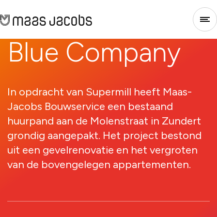
Blue
Company
Sluiten
1
2
3
4
In opdracht van Supermill heeft Maas-
Jacobs Bouwservice een bestaand
huurpand aan de Molenstraat in Zundert
grondig aangepakt. Het project bestond
uit een gevelrenovatie en het vergroten
van de bovengelegen appartementen.
Stap 1 - Selecteer type
Voor welk soort project heb je nieuwe