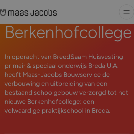
Berkenhofcollege
Sluiten
1
2
3
4
In opdracht van BreedSaam Huisvesting
primair & speciaal onderwijs Breda U.A.
heeft Maas-Jacobs Bouwservice de
verbouwing en uitbreiding van een
bestaand schoolgebouw verzorgd tot het
nieuwe Berkenhofcollege: een
Stap 1 - Selecteer type
volwaardige praktijkschool in Breda.
Voor welk soort project heb je nieuwe