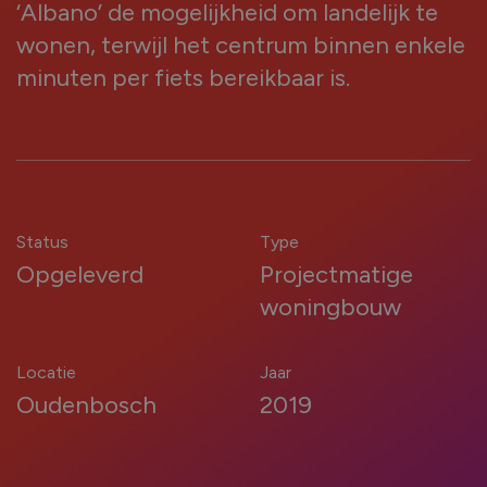
‘Albano’ de mogelijkheid om landelijk te
kozijnen nodig?
wonen, terwijl het centrum binnen enkele
Renovatie (Je vervangt de kozijnen van een
minuten per fiets bereikbaar is.
bestaand huis)
Nieuwbouw (Je bouwt een nieuw huis en hebt
kozijnen nodig)
Status
Type
Welk type service zoek je voor jouw
Opgeleverd
Projectmatige
kozijnen?
woningbouw
Inclusief montage
Alleen leveren
Locatie
Jaar
Oudenbosch
2019