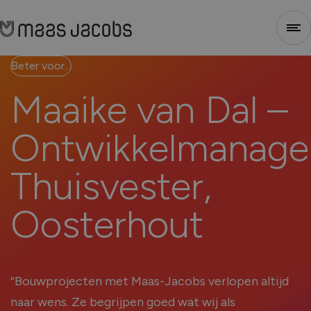
Beter voor...
Sluiten
Maaike
van
Dal
–
1
2
3
4
Ontwikkelmanage
Thuisvester,
Oosterhout
Stap 1 - Selecteer type
“Bouwprojecten met Maas-Jacobs verlopen altijd
naar wens. Ze begrijpen goed wat wij als
Voor welk soort project heb je nieuwe