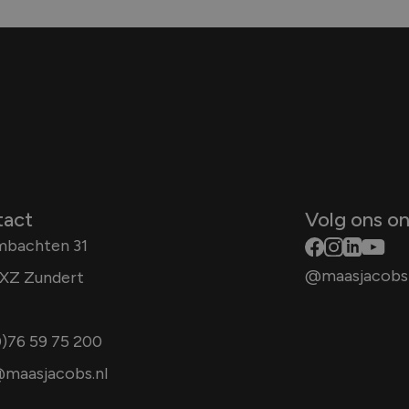
tact
Volg ons on
mbachten 31
@maasjacobs
XZ Zundert
0)76 59 75 200
maasjacobs.nl