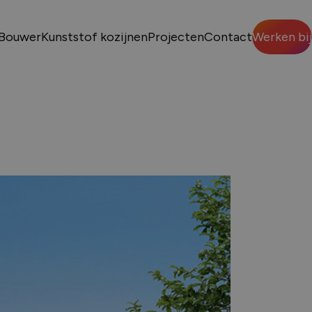
Bouwer
Kunststof kozijnen
Projecten
Contact
Werken bij
Sluiten
VENS
p nodig?