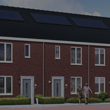
e kozijnen
We denken gr
an een bestaand
Telefoon
en hebt kozijnen
076 - 59 75 2
kozijnen?