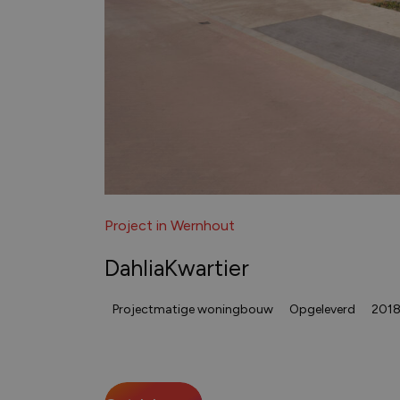
Project in Wernhout
DahliaKwartier
Projectmatige woningbouw
Opgeleverd
201