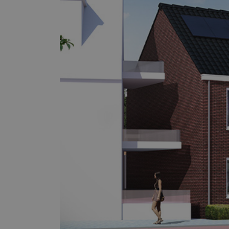
Voor welk soort project heb je nieuw
nodig?
Renovatie (Je vervangt de kozijnen v
huis)
Nieuwbouw (Je bouwt een nieuw huis 
nodig)
Welk type service zoek je voor jouw 
Inclusief montage
Alleen leveren