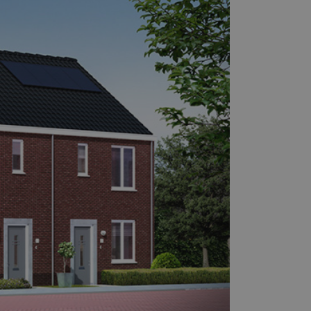
aag met u mee.
E-mail
00
info@maasjacobs.nl