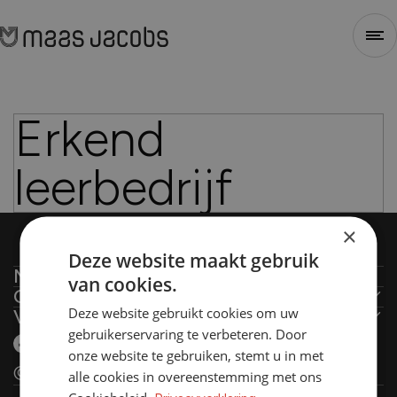
Sluiten
Erkend
1
2
3
4
leerbedrijf
×
Stap 1 - Selecteer type
Deze website maakt gebruik
Maas-Jacobs
van cookies.
Contact
Over ons
Voor welk soort project heb je nieuwe
Deze website gebruikt cookies om uw
Volg ons online
De Ambachten 31
Wat we doen
gebruikerservaring te verbeteren. Door
kozijnen nodig?
4881 XZ Zundert
onze website te gebruiken, stemt u in met
Ontwikkelaar
Renovatie (Je vervangt de kozijnen van een
@maasjacobs
alle cookies in overeenstemming met ons
Bouwer