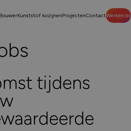
Bouwer
Kunststof kozijnen
Projecten
Contact
Werken bij
Sluiten
obs
VENS
mst tijdens
uw
p nodig?
ewaardeerde