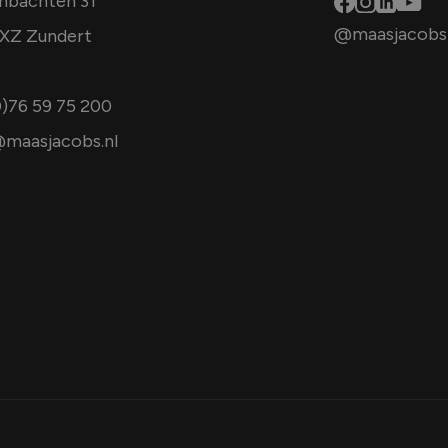
mbachten 31
@maasjacobs
XZ Zundert
0)76 59 75 200
maasjacobs.nl