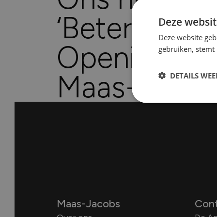
‘Beter voor e
Deze websit
Deze website geb
Opening ni
gebruiken, stemt
Maas-Jacob
DETAILS WE
Maas-Jacobs
Con