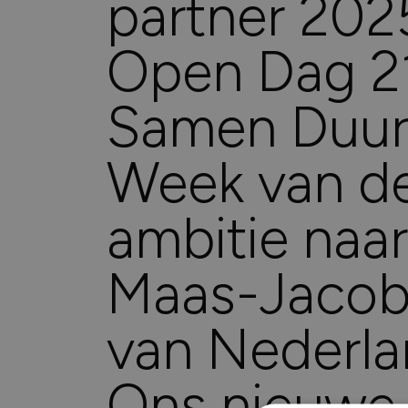
partner 202
Voor welk soort project heb je nieuw
nodig?
Open Dag 21
Renovatie (Je vervangt de kozijnen v
huis)
Samen Duu
Nieuwbouw (Je bouwt een nieuw huis 
nodig)
Week van de
ambitie naar
Welk type service zoek je voor jouw 
Inclusief montage
Maas-Jacobs
Alleen leveren
van Nederl
Ons nieuwe 