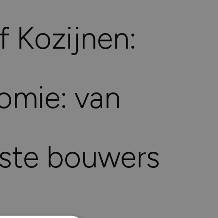
aag met u mee.
 Kozijnen:
E-mail
00
info@maasjacobs.nl
omie: van
ste bouwers