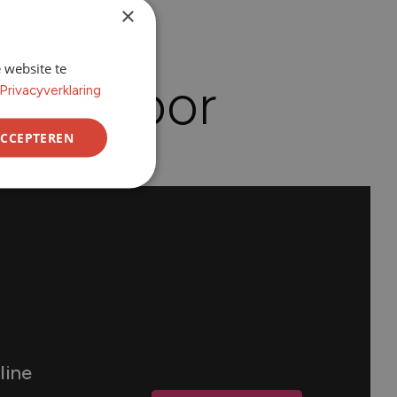
×
 website te
 kantoor
Privacyverklaring
ACCEPTEREN
line