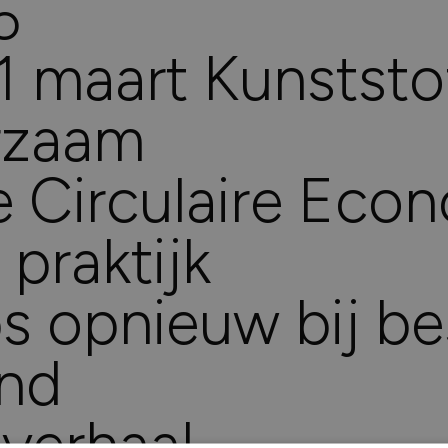
5
e kozijnen
We denken gr
 maart Kunststof
an een bestaand
Telefoon
rzaam
en hebt kozijnen
076 - 59 75 2
 Circulaire Econ
 praktijk
kozijnen?
 opnieuw bij be
and
verhaal